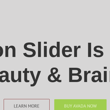
n Slider Is
auty & Brai
LEARN MORE
BUY AVADA NOW